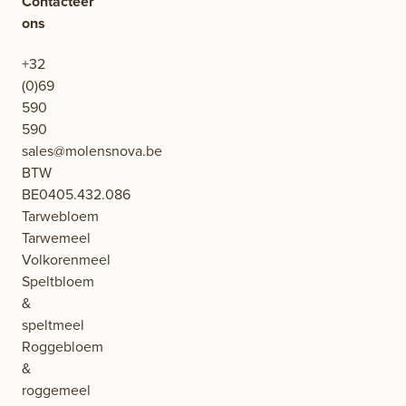
Contacteer
ons
+32
(0)69
590
590
sales@molensnova.be
BTW
BE0405.432.086
Tarwebloem
Tarwemeel
Volkorenmeel
Speltbloem
&
speltmeel
Roggebloem
&
roggemeel