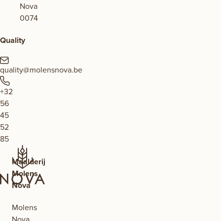
Quality
quality@molensnova.be
+32
56
45
52
85
Maalderij
Molens
Nova
Molens
Nova